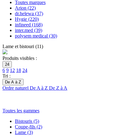
Toutes marques
Arion
(22)
dr.helewa
(37)
Hygie
(220)
infineed
(168)
inter.med
(39)
polysem medical
(30)
Lame et bistouri
(
11
)
Produits visibles :
24
6
9
12
18
24
Tri :
De A à Z
Ordre naturel
De A à Z
De Z à A
Toutes les gammes
Bistouris
(5)
Coupe-fils
(2)
Lame
(3)