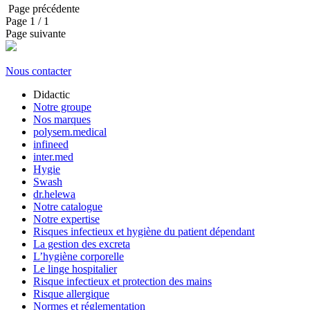
Page précédente
Page
1
/ 1
Page suivante
Nous contacter
Didactic
Notre groupe
Nos marques
polysem.medical
infineed
inter.med
Hygie
Swash
dr.helewa
Notre catalogue
Notre expertise
Risques infectieux et hygiène du patient dépendant
La gestion des excreta
L’hygiène corporelle
Le linge hospitalier
Risque infectieux et protection des mains
Risque allergique
Normes et réglementation