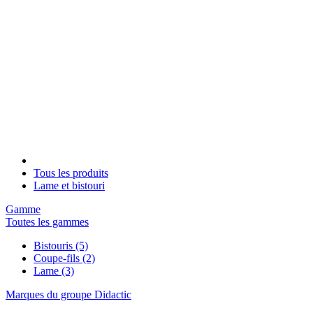
Tous les produits
Lame et bistouri
Gamme
Toutes les gammes
Bistouris
(5)
Coupe-fils
(2)
Lame
(3)
Marques du groupe Didactic