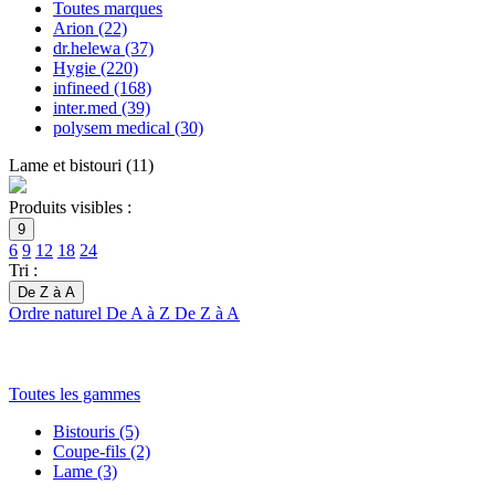
Toutes marques
Arion
(22)
dr.helewa
(37)
Hygie
(220)
infineed
(168)
inter.med
(39)
polysem medical
(30)
Lame et bistouri
(
11
)
Produits visibles :
9
6
9
12
18
24
Tri :
De Z à A
Ordre naturel
De A à Z
De Z à A
Toutes les gammes
Bistouris
(5)
Coupe-fils
(2)
Lame
(3)