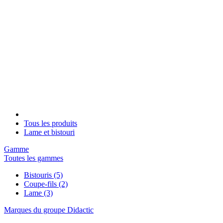
Tous les produits
Lame et bistouri
Gamme
Toutes les gammes
Bistouris
(5)
Coupe-fils
(2)
Lame
(3)
Marques du groupe Didactic