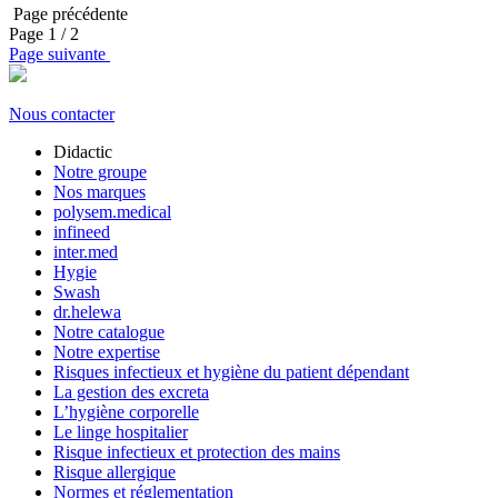
Page précédente
Page
1
/ 2
Page suivante
Nous contacter
Didactic
Notre groupe
Nos marques
polysem.medical
infineed
inter.med
Hygie
Swash
dr.helewa
Notre catalogue
Notre expertise
Risques infectieux et hygiène du patient dépendant
La gestion des excreta
L’hygiène corporelle
Le linge hospitalier
Risque infectieux et protection des mains
Risque allergique
Normes et réglementation