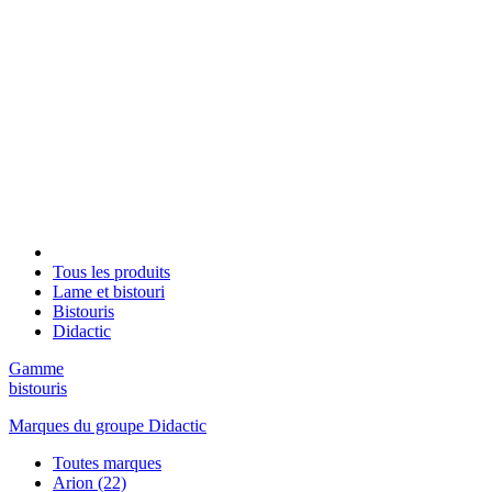
Tous les produits
Lame et bistouri
Bistouris
Didactic
Gamme
bistouris
Marques du groupe Didactic
Toutes marques
Arion
(22)