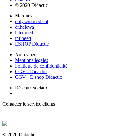
© 2020 Didactic
Marques
polysem medical
dr.helewa
inter.med
infineed
ESHOP Didactic
Autres liens
Mentions légales
Politique de confidentialité
CGV - Didactic
CGV - E-shop Didactic
Réseaux sociaux
Contacter le service clients
+ 33 (0) 2 35 44 93 93
© 2020 Didactic