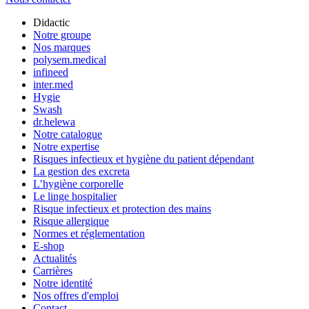
Didactic
Notre groupe
Nos marques
polysem.medical
infineed
inter.med
Hygie
Swash
dr.helewa
Notre catalogue
Notre expertise
Risques infectieux et hygiène du patient dépendant
La gestion des excreta
L’hygiène corporelle
Le linge hospitalier
Risque infectieux et protection des mains
Risque allergique
Normes et réglementation
E-shop
Actualités
Carrières
Notre identité
Nos offres d'emploi
Contact