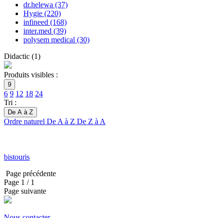
dr.helewa
(37)
Hygie
(220)
infineed
(168)
inter.med
(39)
polysem medical
(30)
Didactic
(
1
)
Produits visibles :
9
6
9
12
18
24
Tri :
De A à Z
Ordre naturel
De A à Z
De Z à A
bistouris
Page précédente
Page
1
/ 1
Page suivante
Nous contacter