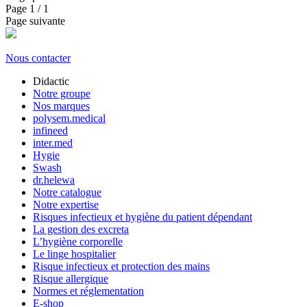
Page
1
/ 1
Page suivante
Nous contacter
Didactic
Notre groupe
Nos marques
polysem.medical
infineed
inter.med
Hygie
Swash
dr.helewa
Notre catalogue
Notre expertise
Risques infectieux et hygiène du patient dépendant
La gestion des excreta
L’hygiène corporelle
Le linge hospitalier
Risque infectieux et protection des mains
Risque allergique
Normes et réglementation
E-shop