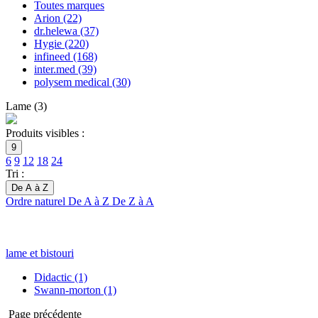
Toutes marques
Arion
(22)
dr.helewa
(37)
Hygie
(220)
infineed
(168)
inter.med
(39)
polysem medical
(30)
Lame
(
3
)
Produits visibles :
9
6
9
12
18
24
Tri :
De A à Z
Ordre naturel
De A à Z
De Z à A
lame et bistouri
Didactic
(1)
Swann-morton
(1)
Page précédente