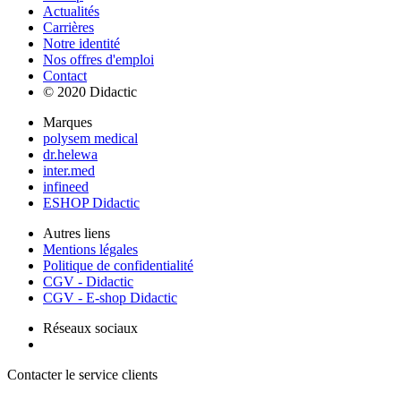
Actualités
Carrières
Notre identité
Nos offres d'emploi
Contact
© 2020 Didactic
Marques
polysem medical
dr.helewa
inter.med
infineed
ESHOP Didactic
Autres liens
Mentions légales
Politique de confidentialité
CGV - Didactic
CGV - E-shop Didactic
Réseaux sociaux
Contacter le service clients
+ 33 (0) 2 35 44 93 93