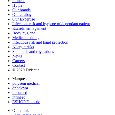
infineed
Hygie
Our brands
Our catalog
Our Expertise
Infectious risk and hygiene of dependant patient
Excreta management
Body hygiene
Medical bedding
Infectious risk and hand protection
Allergic risks
Standards and regulations
News
Careers
Contact
© 2020 Didactic
Marques
polysem medical
dr.helewa
inter.med
infineed
ESHOP Didactic
Other links