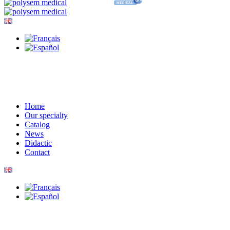
Home
Our specialty
Catalog
News
Didactic
Contact