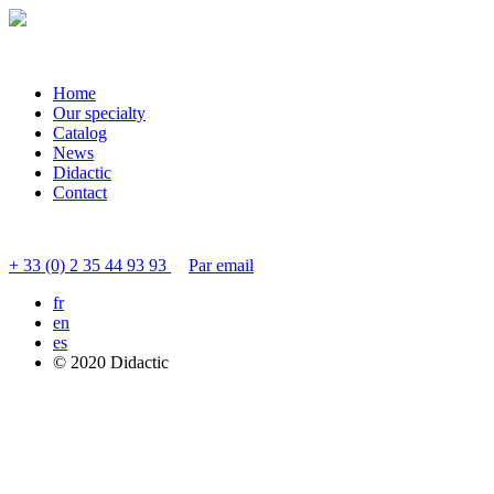
Home
Our specialty
Catalog
News
Didactic
Contact
Contacter le service clients
+ 33 (0) 2 35 44 93 93
Par email
fr
en
es
© 2020 Didactic