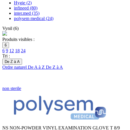
Hygie
(2)
infineed
(80)
inter.med
(35)
polysem medical
(24)
Vynil
(
6
)
Produits visibles :
6
6
9
12
18
24
Tri :
De Z à A
Ordre naturel
De A à Z
De Z à A
non sterile
NS NON-POWDER VINYL EXAMINATION GLOVE T 8/9