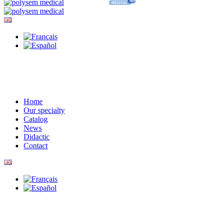
Home
Our specialty
Catalog
News
Didactic
Contact