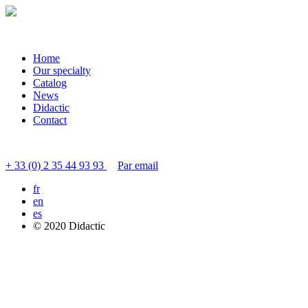
Home
Our specialty
Catalog
News
Didactic
Contact
Contacter le service clients
+ 33 (0) 2 35 44 93 93
Par email
fr
en
es
© 2020 Didactic