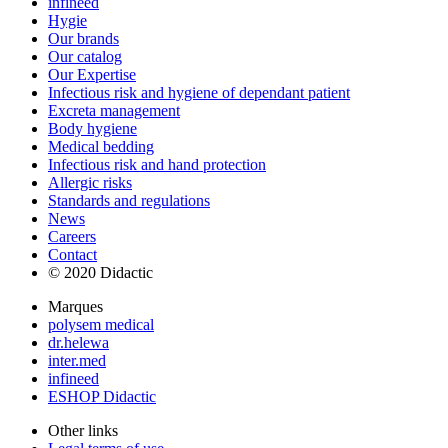
infineed
Hygie
Our brands
Our catalog
Our Expertise
Infectious risk and hygiene of dependant patient
Excreta management
Body hygiene
Medical bedding
Infectious risk and hand protection
Allergic risks
Standards and regulations
News
Careers
Contact
© 2020 Didactic
Marques
polysem medical
dr.helewa
inter.med
infineed
ESHOP Didactic
Other links