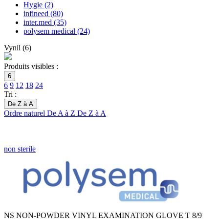
Hygie
(2)
infineed
(80)
inter.med
(35)
polysem medical
(24)
Vynil
(
6
)
Produits visibles :
6
6
9
12
18
24
Tri :
De Z à A
Ordre naturel
De A à Z
De Z à A
non sterile
NS NON-POWDER VINYL EXAMINATION GLOVE T 8/9