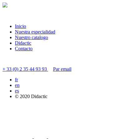
Inicio
Nuestra especialidad
Nuestro catalogo
Didactic
Contacto
Contacter le service clients
+ 33 (0) 2 35 44 93 93
Par email
fr
en
es
© 2020 Didactic