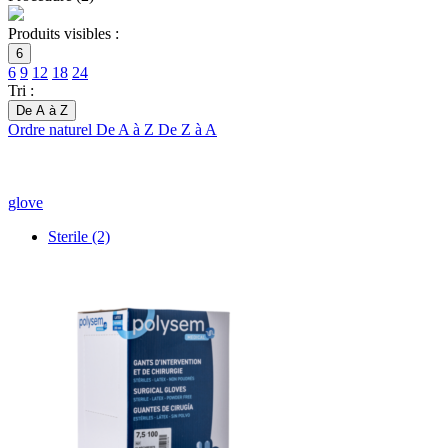
Produits visibles :
6
6
9
12
18
24
Tri :
De A à Z
Ordre naturel
De A à Z
De Z à A
glove
Sterile
(2)