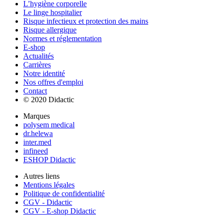
L’hygiène corporelle
Le linge hospitalier
Risque infectieux et protection des mains
Risque allergique
Normes et réglementation
E-shop
Actualités
Carrières
Notre identité
Nos offres d'emploi
Contact
© 2020 Didactic
Marques
polysem medical
dr.helewa
inter.med
infineed
ESHOP Didactic
Autres liens
Mentions légales
Politique de confidentialité
CGV - Didactic
CGV - E-shop Didactic