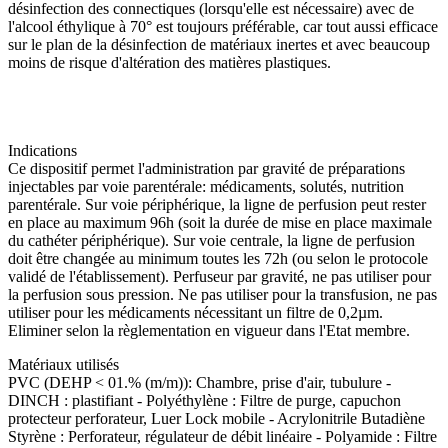
désinfection des connectiques (lorsqu'elle est nécessaire) avec de
l'alcool éthylique à 70° est toujours préférable, car tout aussi efficace
sur le plan de la désinfection de matériaux inertes et avec beaucoup
moins de risque d'altération des matières plastiques.
Indications
Ce dispositif permet l'administration par gravité de préparations
injectables par voie parentérale: médicaments, solutés, nutrition
parentérale. Sur voie périphérique, la ligne de perfusion peut rester
en place au maximum 96h (soit la durée de mise en place maximale
du cathéter périphérique). Sur voie centrale, la ligne de perfusion
doit être changée au minimum toutes les 72h (ou selon le protocole
validé de l'établissement). Perfuseur par gravité, ne pas utiliser pour
la perfusion sous pression. Ne pas utiliser pour la transfusion, ne pas
utiliser pour les médicaments nécessitant un filtre de 0,2µm.
Eliminer selon la règlementation en vigueur dans l'Etat membre.
Matériaux utilisés
PVC (DEHP < 01.% (m/m)): Chambre, prise d'air, tubulure -
DINCH : plastifiant - Polyéthylène : Filtre de purge, capuchon
protecteur perforateur, Luer Lock mobile - Acrylonitrile Butadiène
Styrène : Perforateur, régulateur de débit linéaire - Polyamide : Filtre