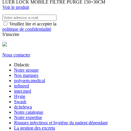
LUER LOCK MOBILE FILTRE PURGE 150+30CM
Voir le produit
Veuillez lire et accepter la
politique de confidentialité
S'inscrire
Nous contacter
Didactic
Notre groupe
Nos marques
polysem.medical
infineed
inter.med
Hygie
Swash
dr.helewa
Notre catalogue
Notre expertise
Risques infectieux et hygiène du patient dépendant
La gestion des excreta