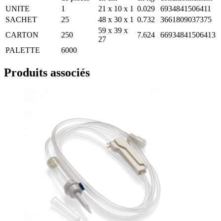
UNITE
1
21 x 10 x 1
0.029
6934841506411
SACHET
25
48 x 30 x 1
0.732
3661809037375
59 x 39 x
CARTON
250
7.624
66934841506413
27
PALETTE
6000
Produits associés