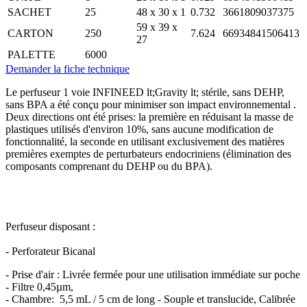
SACHET
25
48 x 30 x 1
0.732
3661809037375
59 x 39 x
CARTON
250
7.624
66934841506413
27
PALETTE
6000
Demander la fiche technique
Le perfuseur 1 voie INFINEED lt;Gravity lt; stérile, sans DEHP,
sans BPA a été conçu pour minimiser son impact environnemental .
Deux directions ont été prises: la première en réduisant la masse de
plastiques utilisés d'environ 10%, sans aucune modification de
fonctionnalité, la seconde en utilisant exclusivement des matières
premières exemptes de perturbateurs endocriniens (élimination des
composants comprenant du DEHP ou du BPA).
Perfuseur disposant :
- Perforateur Bicanal
- Prise d'air : Livrée fermée pour une utilisation immédiate sur poche
- Filtre 0,45µm,
- Chambre: 5,5 mL / 5 cm de long - Souple et translucide, Calibrée