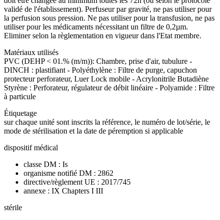
doit être changée au minimum toutes les 72h (ou selon le protocole
validé de l'établissement). Perfuseur par gravité, ne pas utiliser pour
la perfusion sous pression. Ne pas utiliser pour la transfusion, ne pas
utiliser pour les médicaments nécessitant un filtre de 0,2µm.
Eliminer selon la règlementation en vigueur dans l'Etat membre.
Matériaux utilisés
PVC (DEHP < 01.% (m/m)): Chambre, prise d'air, tubulure -
DINCH : plastifiant - Polyéthylène : Filtre de purge, capuchon
protecteur perforateur, Luer Lock mobile - Acrylonitrile Butadiène
Styrène : Perforateur, régulateur de débit linéaire - Polyamide : Filtre
à particule
Étiquetage
sur chaque unité sont inscrits la référence, le numéro de lot/série, le
mode de stérilisation et la date de péremption si applicable
dispositif médical
classe DM : Is
organisme notifié DM : 2862
directive/règlement UE : 2017/745
annexe : IX Chapters I III
stérile