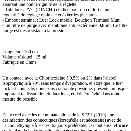
assurant une bonne rigidité de la réglette.
- Tubulure : PVC (DINCH ) étudiée pour un confort et une
régularité de réglage optimale et éviter les plicatures.
- Embout terminal : Luer Lock mobile, Bouchon Terminal Muni
d'un filtre de purge avec membrane anti bactérienne 0,8µm. Le filtre
purge est très résistant à la pression.
Longueur : 160 cm
Volume résiduel : 15 ml
Fabriqué en Chine
Un contact, avec la Chlorhexidine à 0,5% ou 2% dans l'alcool
Isopropylique à 70°, sans temps d'évaporation, et alors que le luer
lock est connecté, donc sous contrainte physique, présente un risque
important de fissuration du luer lock, et doit être évité dans toute la
mesure du possible.
En accord avec les recommandations de la SF2H (2019) une
désinfection des connectiques (lorsqu'elle est nécessaire) avec de
l'alcool éthylique à 70° est toujours préférable, car tout aussi efficace
sur le plan de la désinfection de matériaux inertes et avec beaucoup