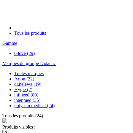
Tous les produits
Gamme
Glove
(29)
Marques du groupe Didactic
Toutes marques
Arion
(22)
dr.helewa
(19)
Hygie
(2)
infineed
(80)
inter.med
(35)
polysem medical
(24)
Tous les produits
(
24
)
Produits visibles :
9