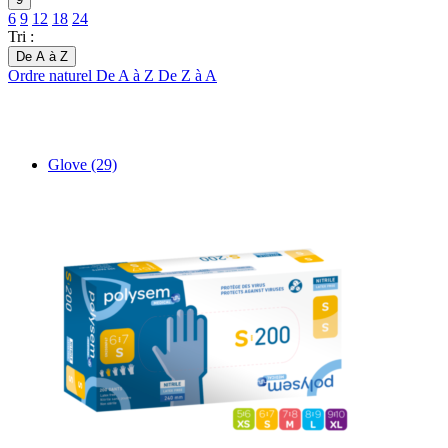
6
9
12
18
24
Tri :
De A à Z
Ordre naturel
De A à Z
De Z à A
Glove
(29)