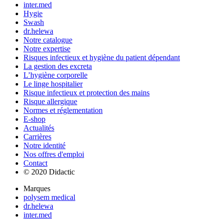
inter.med
Hygie
Swash
dr.helewa
Notre catalogue
Notre expertise
Risques infectieux et hygiène du patient dépendant
La gestion des excreta
L’hygiène corporelle
Le linge hospitalier
Risque infectieux et protection des mains
Risque allergique
Normes et réglementation
E-shop
Actualités
Carrières
Notre identité
Nos offres d'emploi
Contact
© 2020 Didactic
Marques
polysem medical
dr.helewa
inter.med