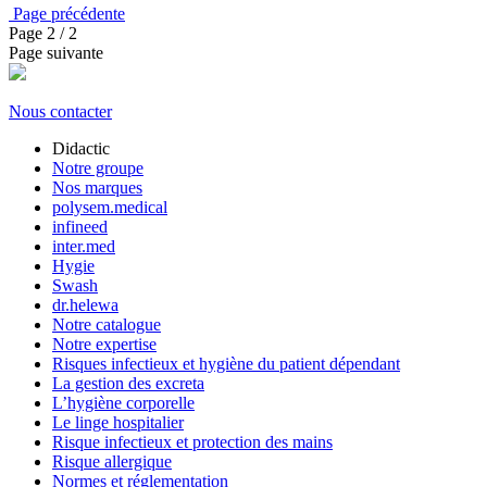
Page précédente
Page
2
/ 2
Page suivante
Nous contacter
Didactic
Notre groupe
Nos marques
polysem.medical
infineed
inter.med
Hygie
Swash
dr.helewa
Notre catalogue
Notre expertise
Risques infectieux et hygiène du patient dépendant
La gestion des excreta
L’hygiène corporelle
Le linge hospitalier
Risque infectieux et protection des mains
Risque allergique
Normes et réglementation