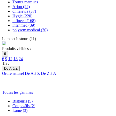
Toutes marques
Arion
(22)
dr.helewa
(37)
Hygie
(220)
infineed
(168)
inter.med
(39)
polysem medical
(30)
Lame et bistouri
(
11
)
Produits visibles :
9
6
9
12
18
24
Tri :
De A à Z
Ordre naturel
De A à Z
De Z à A
Toutes les gammes
Bistouris
(5)
Coupe-fils
(2)
Lame
(3)