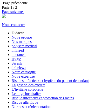
Page précédente
Page
1
/ 2
Page suivante
Nous contacter
Didactic
Notre groupe
Nos marques
polysem.medical
infineed
inter.med
Hygie
Swash
dr.helewa
Notre catalogue
Notre expertise
Risques infectieux et hygiène du patient dépendant
La gestion des excreta
L’hygiène corporelle
Le linge hospitalier
Risque infectieux et protection des mains
Risque allergique
Normes et réglementation