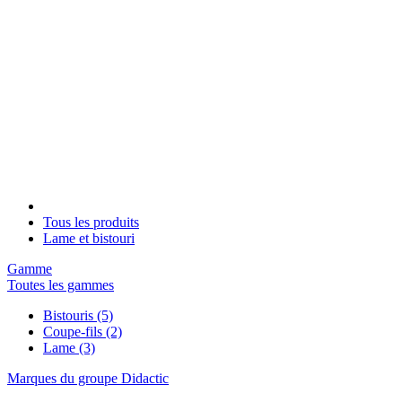
Tous les produits
Lame et bistouri
Gamme
Toutes les gammes
Bistouris
(5)
Coupe-fils
(2)
Lame
(3)
Marques du groupe Didactic