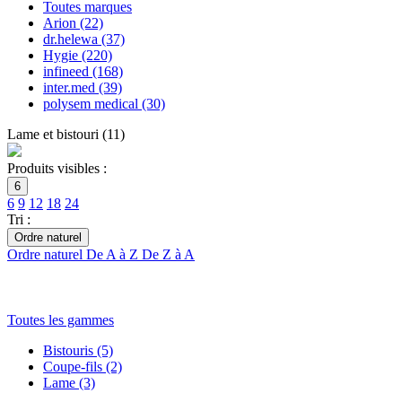
Toutes marques
Arion
(22)
dr.helewa
(37)
Hygie
(220)
infineed
(168)
inter.med
(39)
polysem medical
(30)
Lame et bistouri
(
11
)
Produits visibles :
6
6
9
12
18
24
Tri :
Ordre naturel
Ordre naturel
De A à Z
De Z à A
Toutes les gammes
Bistouris
(5)
Coupe-fils
(2)
Lame
(3)