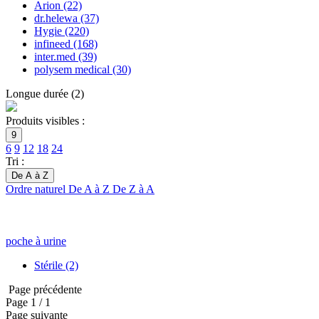
Arion
(22)
dr.helewa
(37)
Hygie
(220)
infineed
(168)
inter.med
(39)
polysem medical
(30)
Longue durée
(
2
)
Produits visibles :
9
6
9
12
18
24
Tri :
De A à Z
Ordre naturel
De A à Z
De Z à A
poche à urine
Stérile
(2)
Page précédente
Page
1
/ 1
Page suivante