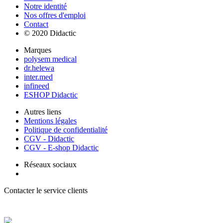
Notre identité
Nos offres d'emploi
Contact
© 2020 Didactic
Marques
polysem medical
dr.helewa
inter.med
infineed
ESHOP Didactic
Autres liens
Mentions légales
Politique de confidentialité
CGV - Didactic
CGV - E-shop Didactic
Réseaux sociaux
Contacter le service clients
+ 33 (0) 2 35 44 93 93