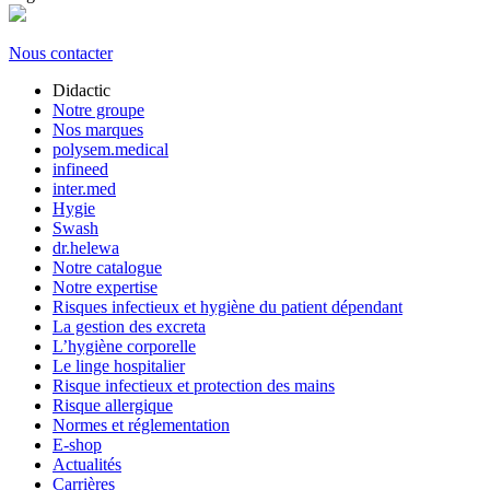
Nous contacter
Didactic
Notre groupe
Nos marques
polysem.medical
infineed
inter.med
Hygie
Swash
dr.helewa
Notre catalogue
Notre expertise
Risques infectieux et hygiène du patient dépendant
La gestion des excreta
L’hygiène corporelle
Le linge hospitalier
Risque infectieux et protection des mains
Risque allergique
Normes et réglementation
E-shop
Actualités
Carrières