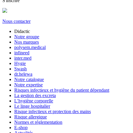
S'inscrire
Nous contacter
Didactic
Notre groupe
Nos marques
polysem.medical
infineed
inter.med
Hygie
Swash
dr.helewa
Notre catalogue
Notre expertise
Risques infectieux et hygiène du patient dépendant
La gestion des excreta
L’hygiène corporelle
Le linge hospitalier
Risque infectieux et protection des mains
Risque allergique
Normes et réglementation
E-shop
Actualités