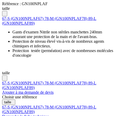
Référence :
GN100NPLAF
taille
67-S (GN100NPLAF67)
78-M (GN100NPLAF78)
89-L
(GN100NPLAF89)
Gants d'examen Nitrile non stériles manchettes 240mm
assurant une protection de la main et de l'avant-bras.
Protection de niveau élevé vis-à-vis de nombreux agents
chimiques et infectieux.
Protection testée (perméation) avec de nombreuses molécules
d'oncologie
taille
67-S (GN100NPLAF67)
78-M (GN100NPLAF78)
89-L
(GN100NPLAF89)
Ajouter à ma demande de devis
Choisir une référence
taille
67-S (GN100NPLAF67)
78-M (GN100NPLAF78)
89-L
(GN100NPLAF89)