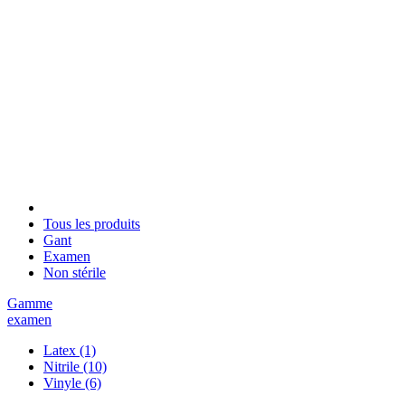
Tous les produits
Gant
Examen
Non stérile
Gamme
examen
Latex
(1)
Nitrile
(10)
Vinyle
(6)