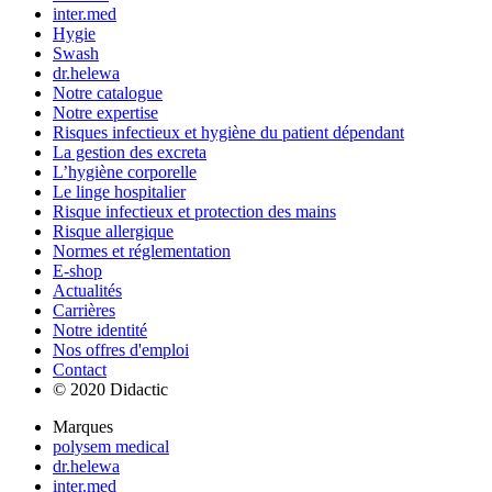
inter.med
Hygie
Swash
dr.helewa
Notre catalogue
Notre expertise
Risques infectieux et hygiène du patient dépendant
La gestion des excreta
L’hygiène corporelle
Le linge hospitalier
Risque infectieux et protection des mains
Risque allergique
Normes et réglementation
E-shop
Actualités
Carrières
Notre identité
Nos offres d'emploi
Contact
© 2020 Didactic
Marques
polysem medical
dr.helewa
inter.med