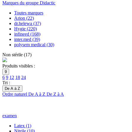
Marques du groupe Didactic
Toutes marques
Arion
(22)
dr.helewa
(37)
Hygie
(220)
infineed
(168)
inter.med
(39)
polysem medical
(30)
Non stérile
(
17
)
Produits visibles :
9
6
9
12
18
24
Tri :
De A à Z
Ordre naturel
De A à Z
De Z à A
examen
Latex
(1)
Nitrile
(10)